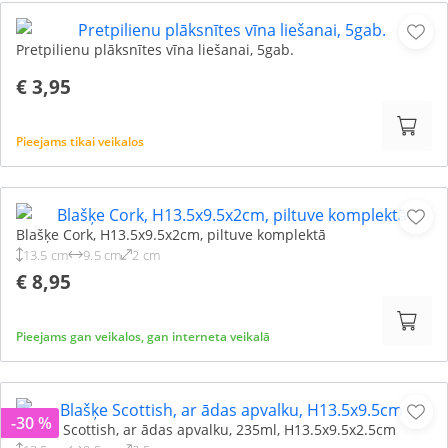
Pretpilienu plāksnītes vīna liešanai, 5gab.
€ 3,95
Pieejams tikai veikalos
Blašķe Cork, H13.5x9.5x2cm, piltuve komplektā
13.5 cm
9.5 cm
2 cm
€ 8,95
Pieejams gan veikalos, gan interneta veikalā
-30 %
Blašķe Scottish, ar ādas apvalku, 235ml, H13.5x9.5x2.5cm