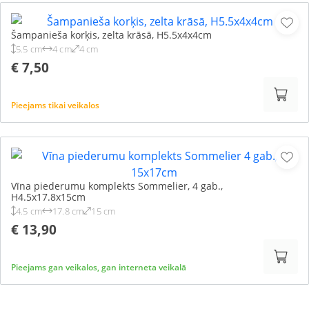
Šampanieša korķis, zelta krāsā, H5.5x4x4cm
5.5 cm
4 cm
4 cm
€ 7,50
Pieejams tikai veikalos
Vīna piederumu komplekts Sommelier, 4 gab.,
H4.5x17.8x15cm
4.5 cm
17.8 cm
15 cm
€ 13,90
Pieejams gan veikalos, gan interneta veikalā