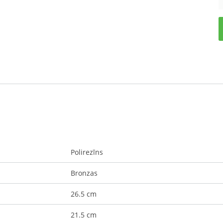
Polirezīns
Bronzas
26.5 cm
21.5 cm