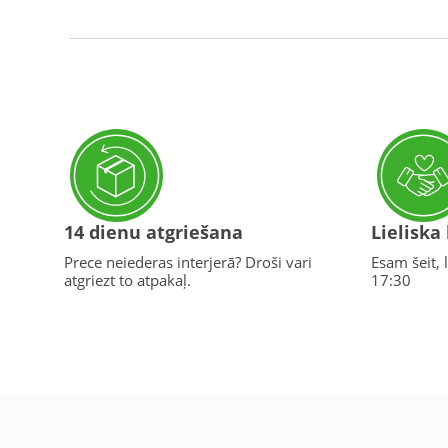
14 dienu atgriešana
Lieliska
Prece neiederas interjerā? Droši vari
Esam šeit, l
atgriezt to atpakaļ.
17:30