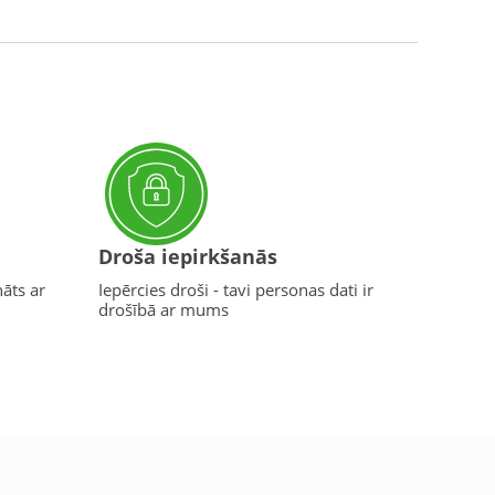
Droša iepirkšanās
nāts ar
Iepērcies droši - tavi personas dati ir
drošībā ar mums