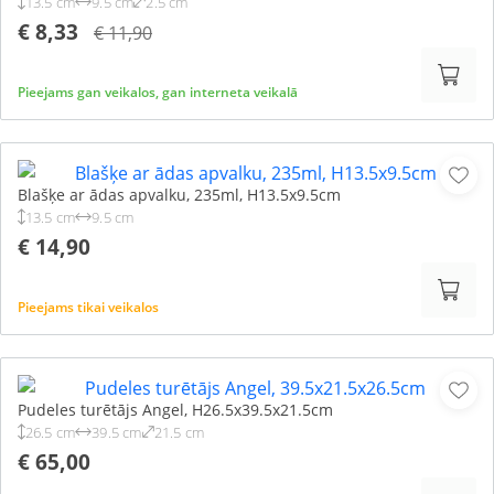
13.5 cm
9.5 cm
2.5 cm
€ 8,33
€ 11,90
Pieejams gan veikalos, gan interneta veikalā
Blašķe ar ādas apvalku, 235ml, H13.5x9.5cm
13.5 cm
9.5 cm
€ 14,90
Pieejams tikai veikalos
Pudeles turētājs Angel, H26.5x39.5x21.5cm
26.5 cm
39.5 cm
21.5 cm
€ 65,00