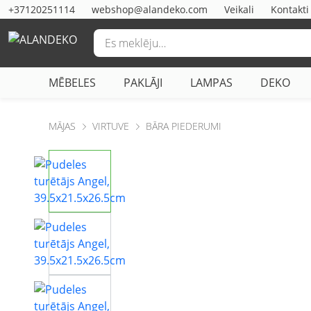
+37120251114
webshop@alandeko.com
Veikali
Kontakti
MĒBELES
PAKLĀJI
LAMPAS
DEKO
MĀJAS
VIRTUVE
BĀRA PIEDERUMI