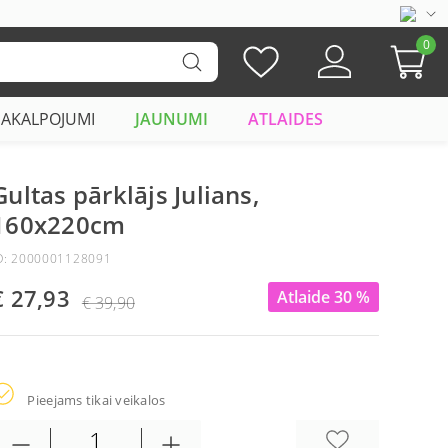
0
PAKALPOJUMI
JAUNUMI
ATLAIDES
Gultas pārklājs Julians,
160x220cm
D: 2000001128091
€ 27,93
Atlaide 30 %
€ 39,90
Pieejams tikai veikalos