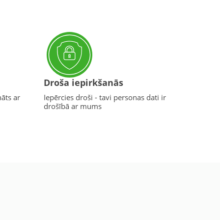
Droša iepirkšanās
nāts ar
Iepērcies droši - tavi personas dati ir
drošībā ar mums