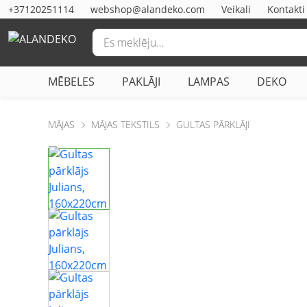
+37120251114
webshop@alandeko.com
Veikali
Kontakti
MĒBELES
PAKLĀJI
LAMPAS
DEKO
MĀJAS
MĀJAS TEKSTILS
GULTAS PĀRKLĀJI