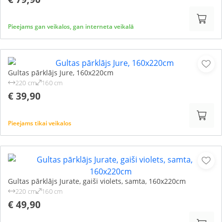
Pieejams gan veikalos, gan interneta veikalā
Gultas pārklājs Jure, 160x220cm
220 cm
160 cm
€ 39,90
Pieejams tikai veikalos
Gultas pārklājs Jurate, gaiši violets, samta, 160x220cm
220 cm
160 cm
€ 49,90