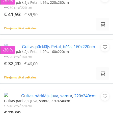
-30 %
Gultas pārklājs Petal, bēšs, 220x260cm
260 cm
220 cm
€ 41,93
€ 59,90
Pieejams tikai veikalos
-30 %
Gultas pārklājs Petal, bēšs, 160x220cm
220 cm
160 cm
€ 32,20
€ 46,00
Pieejams tikai veikalos
Gultas pārklājs Juva, samta, 220x240cm
240 cm
220 cm
€ 79,90