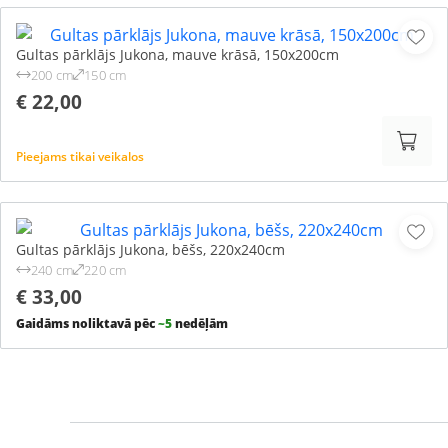
Gultas pārklājs Jukona, mauve krāsā, 150x200cm
200 cm
150 cm
€ 22,00
Pieejams tikai veikalos
Gultas pārklājs Jukona, bēšs, 220x240cm
240 cm
220 cm
€ 33,00
Gaidāms noliktavā pēc
~5
nedēļām