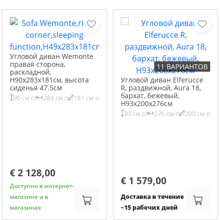
Угловой диван Wemonte
правая сторона,
11 ВАРИАНТОВ
раскладной,
H90x283x181см, высота
Угловой диван Elferucce
сиденья 47.5см
R, раздвижной, Aura 18,
бархат, бежевый,
90 см cm
283 см cm
181 см cm
H93x200x276см
93 см cm
276 см cm
200 см cm
€ 2 128,00
€ 1 579,00
Доступно в интернет-
магазине и в
Доставка в течение
магазинах
~15 рабочих дней