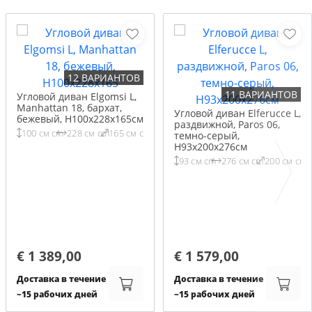
12 ВАРИАНТОВ
11 ВАРИАНТОВ
Угловой диван Elgomsi L,
Manhattan 18, бархат,
Угловой диван Elferucce L,
бежевый, H100x228x165см
раздвижной, Paros 06,
100 см cm
228 см cm
165 см cm
темно-серый,
H93x200x276см
93 см cm
276 см cm
200 см cm
€ 1 389,00
€ 1 579,00
Доставка в течение
Доставка в течение
~15 рабочих дней
~15 рабочих дней