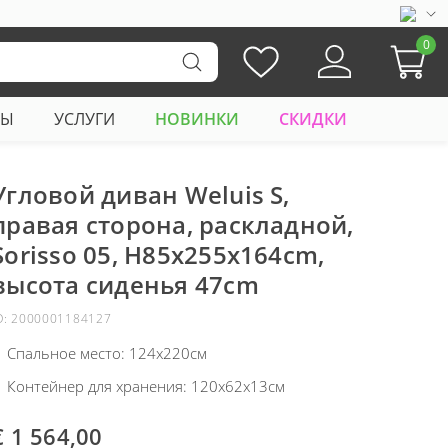
0
РЫ
УСЛУГИ
НОВИНКИ
СКИДКИ
Угловой диван Weluis S,
правая сторона, раскладной,
Sorisso 05, H85x255x164cm,
высота сиденья 47cm
D: 2000001184127
Спальное место: 124x220см
Контейнер для хранения: 120x62x13см
€ 1 564,00