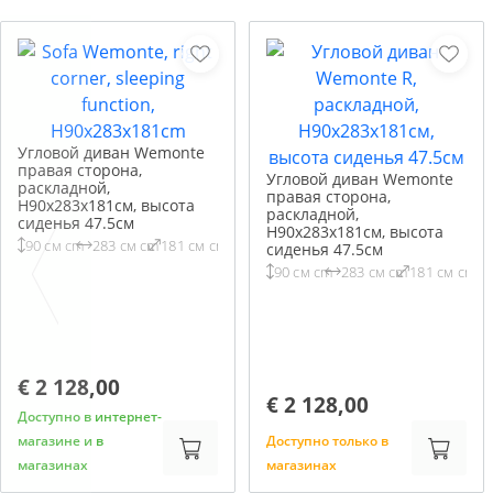
Угловой диван Wemonte
правая сторона,
Угловой диван Wemonte
раскладной,
правая сторона,
H90x283x181см, высота
раскладной,
сиденья 47.5см
H90x283x181см, высота
90 см cm
283 см cm
181 см cm
сиденья 47.5см
90 см cm
283 см cm
181 см cm
€ 2 128,00
€ 2 128,00
Доступно в интернет-
магазине и в
Доступно только в
магазинах
магазинах