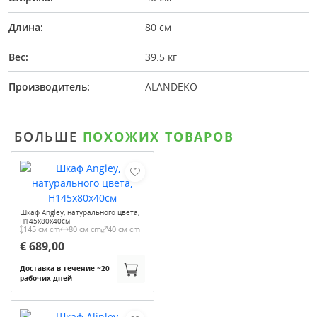
Длина:
80 см
Вес:
39.5 кг
Производитель:
ALANDEKO
БОЛЬШЕ
ПОХОЖИХ ТОВАРОВ
Шкаф Angley, натурального цвета,
H145x80x40см
145 см cm
80 см cm
40 см cm
€ 689,00
Доставка в течение ~20
рабочих дней