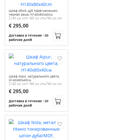
Шкаф Aford, дуб МДФ/меламин/
чернaя рама, H140x80x40см
140 см cm
80 см cm
40 см cm
€ 295,00
Доставка в течение ~20
рабочих дней
Шкаф Aipur, натурального цвета,
H140x80x40см
140 см cm
80 см cm
40 см cm
€ 295,00
Доставка в течение ~20
рабочих дней