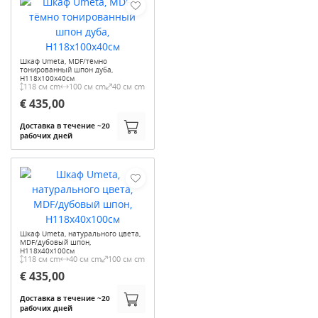
Шкаф Umeta, MDF/тёмно
тонированный шпон дуба,
H118х100х40см
118 см cm
100 см cm
40 см cm
€ 435,00
Доставка в течение ~20
рабочих дней
Шкаф Umeta, натурального цвета,
MDF/дубовый шпон,
H118х40х100см
118 см cm
40 см cm
100 см cm
€ 435,00
Доставка в течение ~20
рабочих дней