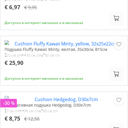
€ 6,97
€ 9,95
Доступно в интернет-магазине и в магазинах
Подушка Fluffy Kawaii Minty, желтая, 35х30см, В15см
22 см cm
35 см cm
30 см cm
€ 25,90
Доступно в интернет-магазине и в магазинах
-30 %
Декоративная подушка Hedgedog, D30x7cm
7 см cm
30 см cm
30 см cm
€ 8,75
€ 12,50