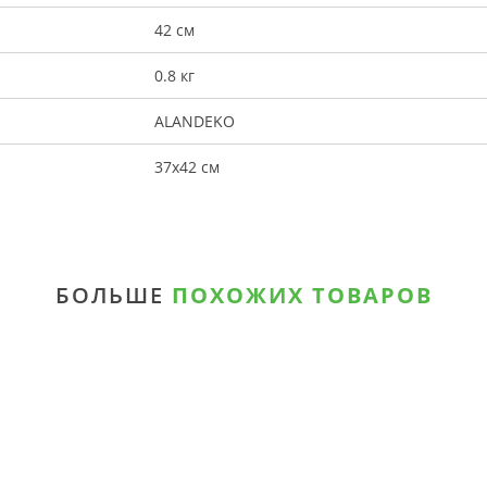
42 см
0.8 кг
ALANDEKO
37x42 см
БОЛЬШЕ
ПОХОЖИХ ТОВАРОВ