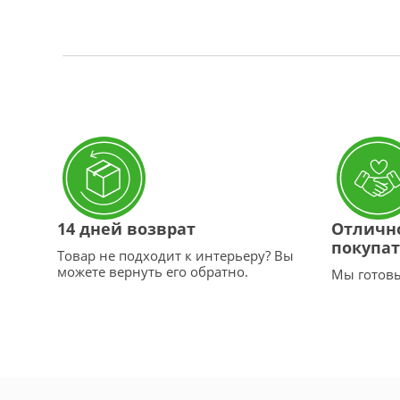
14 дней возврат
Отличн
покупа
Товар не подходит к интерьеру? Вы
можете вернуть его обратно.
Мы готовы