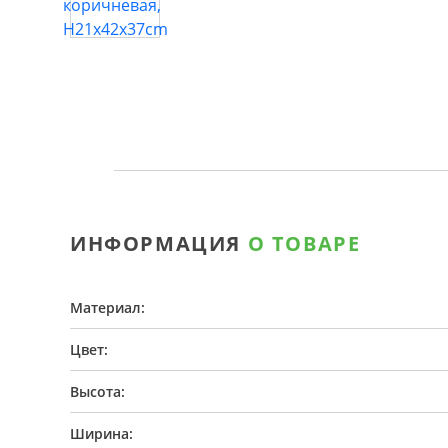
ИНФОРМАЦИЯ
О ТОВАРЕ
Материал:
Цвет:
Высота:
Ширина: