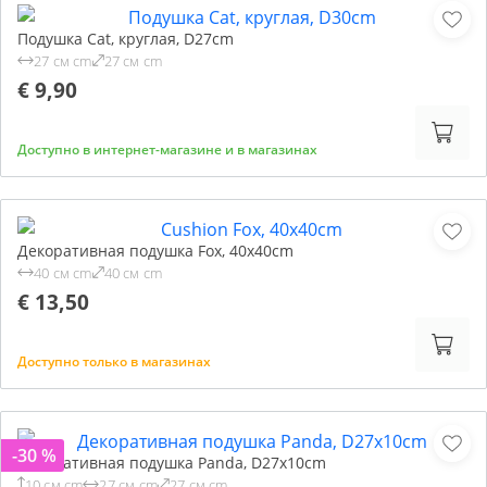
Подушка Cat, круглая, D27cm
27 см cm
27 см cm
€ 9,90
Доступно в интернет-магазине и в магазинах
Декоративная подушка Fox, 40x40cm
40 см cm
40 см cm
€ 13,50
Доступно только в магазинах
-30 %
Декоративная подушка Panda, D27x10cm
10 см cm
27 см cm
27 см cm