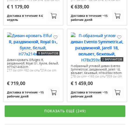
€ 1 179,00
€ 639,00
Доставка в течение 4-6
Доставка в течение ~15
недель
рабочих дней
6 ВАРИАНТОВ
2 ВАРИАНТОВ
Диван-кровать Elfulgeo R,
раздвижной, Royal 01, букле, белый,
П-образный угловой диван Evento
H77x214x82cm
Symmetrical, раздвижной, Jarell 18,
77 см cm
82 см cm
214 см cm
вельвет, бежевый, H78x359x165cm
78 см cm
165 см cm
359 см cm
€ 719,00
€ 1 459,00
Доставка в течение ~15
Доставка в течение ~15
рабочих дней
рабочих дней
ПОКАЗАТЬ ЕЩЁ (249)