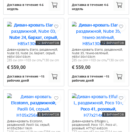
Доставка в течение 4-6
Доставка в течение 4-6
недель
недель
12 ВАРИАНТОВ
12 ВАРИАНТОВ
Диван-кровать Elario, раздвижной,
Диван-кровать Elario, раздвижной,
Nube 03, Nube 24, бархат, серый,
Nube 35, темно-зелёный,
H85x130x103cm
H85x130x103cm
85 см cm
103 см cm
130 см cm
85 см cm
103 см cm
130 см cm
€ 559,00
€ 559,00
Доставка в течение ~15
Доставка в течение ~15
рабочих дней
рабочих дней
8 ВАРИАНТОВ
8 ВАРИАНТОВ
Диван-кровать Elcotonn,
Диван-кровать Elfulgeo L,
раздвижной, Paolli 04, серый,
раздвижной, Poco 101, Poco 41,
H105x256x119cm
розовый, H77x214x82cm
105 см cm
119 см cm
256 см cm
77 см cm
82 см cm
214 см cm