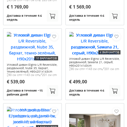
€ 1 769,00
€ 1 569,00
Доставка в течение 4-6
Доставка в течение 4-6
недель
недель
4 ВАРИАНТОВ
10 ВАРИАНТОВ
Угловой диван Elgino L/R Reversible,
раздвижной, Sawana 21, серый,
Угловой диван Elgino L/R Reversible,
H90x201x143cm
раздвижной, Nube 35, бархат,
90 см cm
143 см cm
201 см cm
темно-зелёный, H90x201x143cm
90 см cm
143 см cm
201 см cm
€ 539,00
€ 499,00
Доставка в течение ~15
Доставка в течение 4-6
рабочих дней
недель