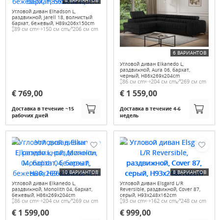
4 ВАРИАНТОВ
Угловой диван Elhadson L,
раздвижной, Jarell 18, волнистый
бархат, бежевый, H89x206x150cm
89 см cm
150 см cm
206 см cm
6 ВАРИАНТОВ
Угловой диван Elkanedo L,
раздвижной, Aura 06, бархат,
черный, H86x269x204cm
86 см cm
204 см cm
269 см cm
€ 769,00
€ 1 559,00
Доставка в течение ~15
Доставка в течение 4-6
рабочих дней
недель
10 ВАРИАНТОВ
8 ВАРИАНТОВ
Угловой диван Elkanedo L,
Угловой диван Elsgard L/R
раздвижной, Monolith 04, бархат,
Reversible, раздвижной, Cover 87,
бежевый, H86x269x204cm
серый, H93x248x162cm
86 см cm
204 см cm
269 см cm
93 см cm
162 см cm
248 см cm
€ 1 599,00
€ 999,00