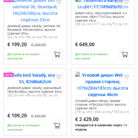
Диван Vally, серо-коричневый, 2-х
местное, H89x177x72см, высота
сиденья 43см
89 см cm
177 см cm
72 см cm
Дневной диван Valady, oatmeal 06,
бежевый, H62x82x86см, высота
сиденья 33см
62 см cm
86 см cm
82 см cm
€ 199,20
€ 649,00
€ 249,00
Доступно в интернет-
Доступно в интернет-
магазине
магазине
-20 %
Дневной диван Valady, оранжевый,
H62x82x86см, высота сиденья 33см
62 см cm
86 см cm
82 см cm
Угловой диван Welpa, правая
сторона, H79x284x183cm, высота
сиденья 46cm
79 см cm
284 см cm
183 см cm
€ 199,20
€ 249,00
€ 2 429,00
Доступно в интернет-
Ожидается в наличии через
14
магазине
недель