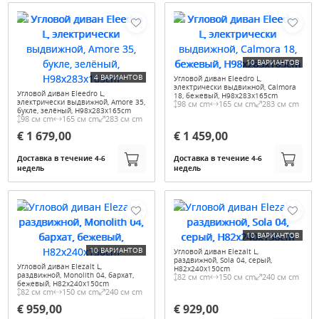
10 ВАРИАНТОВ
4 ВАРИАНТОВ
Угловой диван Eleedro L,
электрически выдвижной, Calmora
Угловой диван Eleedro L,
18, бежевый, H98x283x165cm
электрически выдвижной, Amore 35,
98 см cm
165 см cm
283 см cm
букле, зелёный, H98x283x165cm
98 см cm
165 см cm
283 см cm
€ 1 679,00
€ 1 459,00
Доставка в течение 4-6
Доставка в течение 4-6
недель
недель
10 ВАРИАНТОВ
10 ВАРИАНТОВ
Угловой диван Elezalt L,
раздвижной, Sola 04, серый,
Угловой диван Elezalt L,
H82x240x150cm
раздвижной, Monolith 04, бархат,
82 см cm
150 см cm
240 см cm
бежевый, H82x240x150cm
82 см cm
150 см cm
240 см cm
€ 959,00
€ 929,00