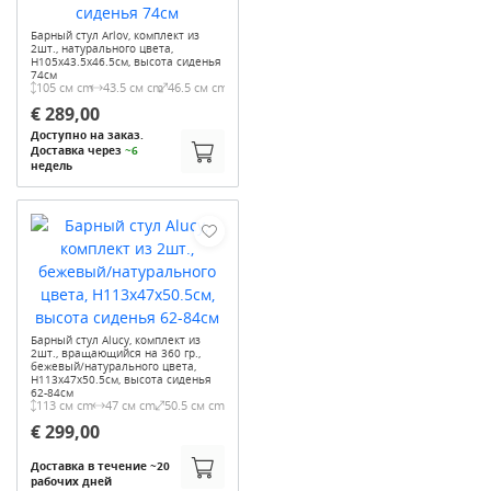
Барный стул Arlov, комплект из
2шт., натурального цвета,
H105x43.5x46.5см, высота сиденья
74см
105 см cm
43.5 см cm
46.5 см cm
€ 289,00
Доступно на заказ.
Доставка через
~6
недель
Барный стул Alucy, комплект из
2шт., вращающийся на 360 гр.,
бежевый/натурального цвета,
H113x47x50.5см, высота сиденья
62-84см
113 см cm
47 см cm
50.5 см cm
€ 299,00
Доставка в течение ~20
рабочих дней