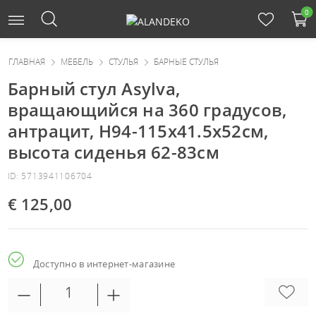
0
ГЛАВНАЯ
МЕБЕЛЬ
СТУЛЬЯ
БАРНЫЕ СТУЛЬЯ
Барный стул Asylva,
вращающийся на 360 градусов,
антрацит, H94-115x41.5x52см,
высота сиденья 62-83см
ID: 5713941106704
€ 125,00
Доступно в интернет-магазине