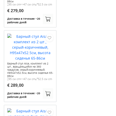
86см
95 см cm
47 см cm
52.5 см cm
€ 279,00
Доставка в течение ~20
рабочих дней
Барный стул Aisa, комплект из 2
шт., вращающийся на 360
градусов, серый-коричневый,
H95x47x52.5см, высота сиденья 65-
86см
95 см cm
47 см cm
52.5 см cm
€ 289,00
Доставка в течение ~20
рабочих дней