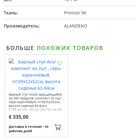
Ткань:
Preston 96
Производитель:
ALANDEKO
БОЛЬШЕ
ПОХОЖИХ ТОВАРОВ
Барный стул Arook, вращающийся
на 360 градусов, комплект из 2шт.,
серо-коричневый, H109x52x52см,
высота сиденья 63-84см
109 см cm
52 см cm
52 см cm
€ 335,00
Доставка в течение ~20
рабочих дней