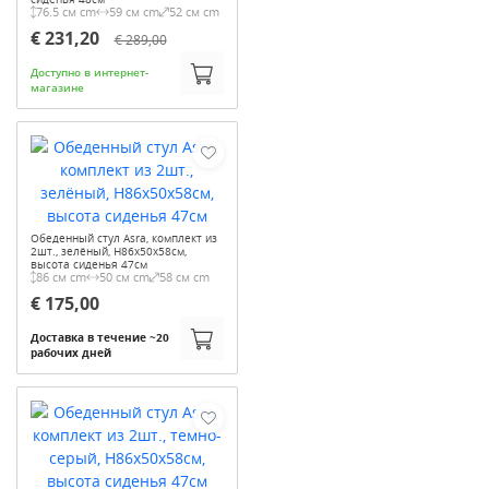
76.5 см cm
59 см cm
52 см cm
€ 231,20
€ 289,00
Доступно в интернет-
магазине
Обеденный стул Asra, комплект из
2шт., зелёный, H86x50x58см,
высота сиденья 47см
86 см cm
50 см cm
58 см cm
€ 175,00
Доставка в течение ~20
рабочих дней