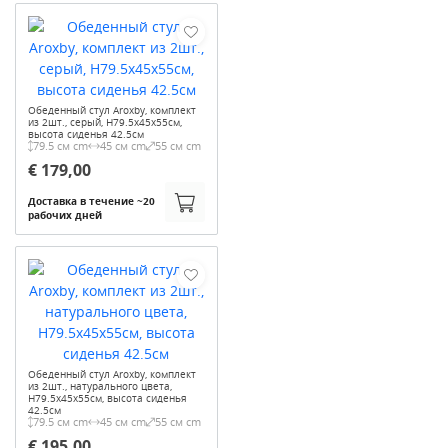
Обеденный стул Aroxby, комплект
из 2шт., серый, H79.5x45x55см,
высота сиденья 42.5см
79.5 см cm
45 см cm
55 см cm
€ 179,00
Доставка в течение ~20
рабочих дней
Обеденный стул Aroxby, комплект
из 2шт., натурального цвета,
H79.5x45x55см, высота сиденья
42.5см
79.5 см cm
45 см cm
55 см cm
€ 195,00