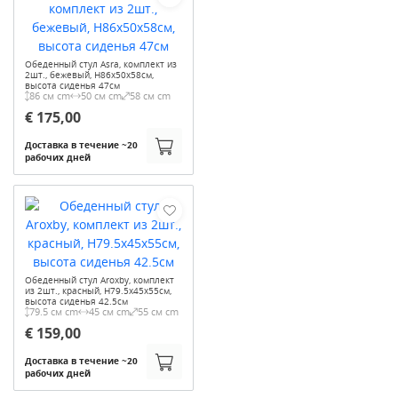
Обеденный стул Asra, комплект из
2шт., бежевый, H86x50x58см,
высота сиденья 47см
86 см cm
50 см cm
58 см cm
€ 175,00
Доставка в течение ~20
рабочих дней
Обеденный стул Aroxby, комплект
из 2шт., красный, H79.5x45x55см,
высота сиденья 42.5см
79.5 см cm
45 см cm
55 см cm
€ 159,00
Доставка в течение ~20
рабочих дней