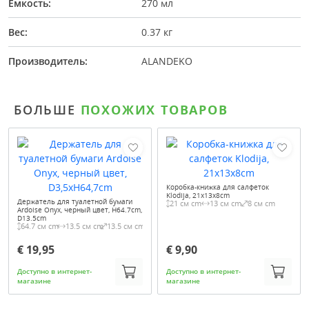
Емкость:
270 мл
Вес:
0.37 кг
Производитель:
ALANDEKO
БОЛЬШЕ
ПОХОЖИХ ТОВАРОВ
Коробка-книжка для салфеток
Klodija, 21x13x8cm
Держатель для туалетной бумаги
21 см cm
13 см cm
8 см cm
Ardoise Onyx, черный цвет, H64.7cm,
D13.5cm
64.7 см cm
13.5 см cm
13.5 см cm
€ 19,95
€ 9,90
Доступно в интернет-
Доступно в интернет-
магазине
магазине