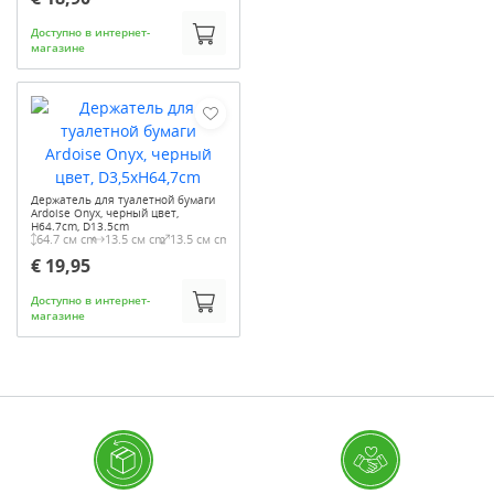
Доступно в интернет-
магазине
Держатель для туалетной бумаги
Ardoise Onyx, черный цвет,
H64.7cm, D13.5cm
64.7 см cm
13.5 см cm
13.5 см cm
€ 19,95
Доступно в интернет-
магазине