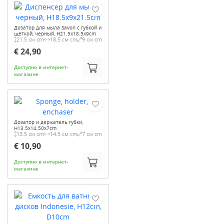
Дозатор для мыла Savon с губкой и
щеткой, черный, H21.5x18.5x9cm
21.5 см cm
18.5 см cm
9 см cm
€ 24,90
Доступно в интернет-
магазине
Дозатор и держатель губки,
H13.5x14.50x7cm
13.5 см cm
14.5 см cm
7 см cm
€ 10,90
Доступно в интернет-
магазине