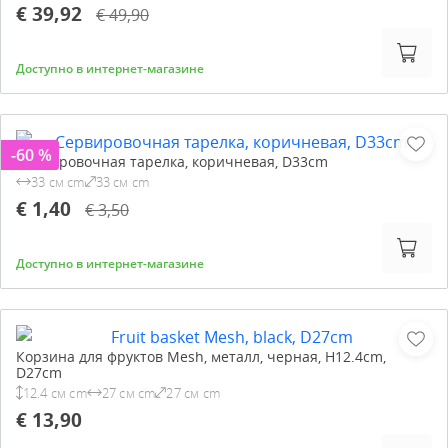
€ 39,92
€ 49,90
Доступно в интернет-магазине
-60 %
Сервировочная тарелка, коричневая, D33cm
33 см cm
33 см cm
€ 1,40
€ 3,50
Доступно в интернет-магазине
Корзина для фруктов Mesh, металл, черная, H12.4cm,
D27cm
12.4 см cm
27 см cm
27 см cm
€ 13,90