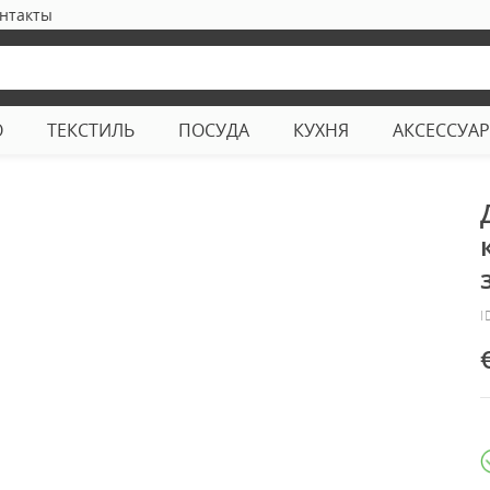
нтакты
О
ТЕКСТИЛЬ
ПОСУДА
КУХНЯ
АКСЕССУА
I