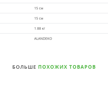
15 см
15 см
1.88 кг
ALANDEKO
БОЛЬШЕ
ПОХОЖИХ ТОВАРОВ