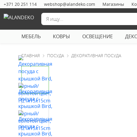
+371 20 251 114
webshop@alandeko.com
Магазины
Ко
МЕБЕЛЬ
КОВРЫ
ОСВЕЩЕНИЕ
ДЕК
ГЛАВНАЯ
ПОСУДА
ДЕКОРАТИВНАЯ ПОСУДА