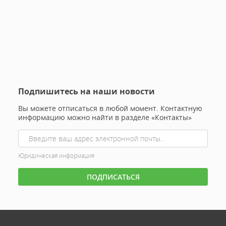
Подпишитесь на наши новости
Вы можете отписаться в любой момент. Контактную
информацию можно найти в разделе «Контакты»
Юридическая информация