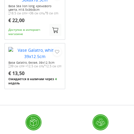
Ваза Sea lion long, кремового
цвета, H18.5x36x8cm
18.5 см cm
36 см cm
8 см cm
€ 22,00
Доступно в интернет-
магазине
Ваза Galatro, белая, 39x12.5cm
39 см cm
12.5 см cm
12.5 см cm
€ 13,50
Ожидается в наличии через
4
недель