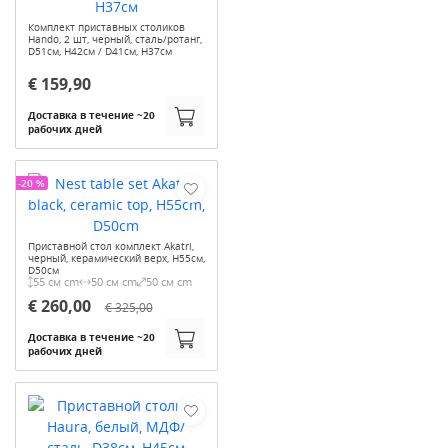
Комплект приставных столиков
Hando, 2 шт, черный, сталь/ротанг,
D51см, H42см / D41см, H37см
€ 159,90
Доставка в течение ~20
рабочих дней
-20 %
Приставной стол комплект Akatri,
черный, керамический верх, H55см,
D50см
55 см cm
50 см cm
50 см cm
€ 260,00
€ 325,00
Доставка в течение ~20
рабочих дней