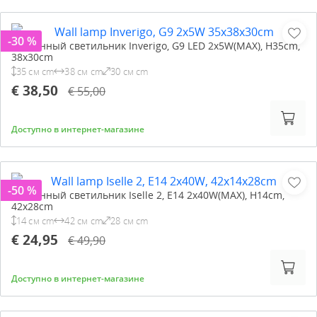
-30 %
Настенный светильник Inverigo, G9 LED 2x5W(MAX), H35cm,
38x30cm
35 см cm
38 см cm
30 см cm
€ 38,50
€ 55,00
Доступно в интернет-магазине
-50 %
Настенный светильник Iselle 2, E14 2x40W(MAX), H14cm,
42x28cm
14 см cm
42 см cm
28 см cm
€ 24,95
€ 49,90
Доступно в интернет-магазине