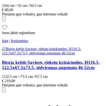
104 cm
52 cm
50.5 cm
€ 89,00
Pieejams gan veikalos, gan interneta veikalā
Jums jābūt reģistrētam
Ieiet
|
Reģistrēties
Biroja krēsls Saviore, riekstu krāsā/melns, H116.5-
122.5x67.5x73.5, sēdvirsmas augstums 46-52cm
122.5 cm
73.5 cm
67.5 cm
€ 219,00
Pieejams gan veikalos, gan interneta veikalā