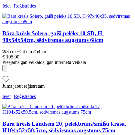
Ieiet
|
Reģistrēties
Bāra krēsls Solero, gaiši pelēks 10 SD, H-
98x54x54cm, sēdvirsmas augstums 68cm
98 cm
54 cm
54 cm
€ 105,00
Pieejams gan veikalos, gan interneta veikalā
Jums jābūt reģistrētam
Ieiet
|
Reģistrēties
Bāra krēsls Landsem 20, pelēkbrūns/smilšu krāsā,
H104x52x50.5cm, sēdvirsmas augstums 75cm