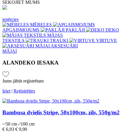
SEKOJIET MUMS
iepērcies
MĒBELES
APGAISMOJUMS
PAKLĀJI
DEKO
MĀJAS
TEKSTILS
TRAUKI
VIRTUVE
AKSESUĀRI
MĀJAI
ALANDEKO
IESAKA
Jums jābūt reģistrētam
Ieiet
|
Reģistrēties
Bambusa dvielis Stripe, 50x100cm, zils, 550g/m2
50 cm
100 cm
€ 6,93
€ 9,90