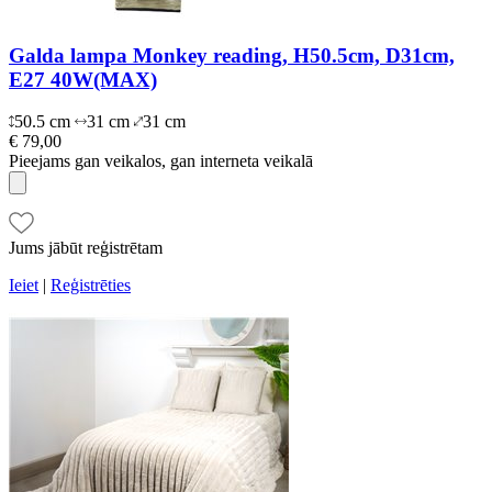
Galda lampa Monkey reading, H50.5cm, D31cm,
E27 40W(MAX)
50.5 cm
31 cm
31 cm
€ 79,00
Pieejams gan veikalos, gan interneta veikalā
Jums jābūt reģistrētam
Ieiet
|
Reģistrēties