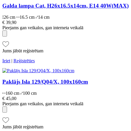
Galda lampa Cat, H26x16.5x14cm, E14 40W(MAX)
26 cm
16.5 cm
14 cm
€ 39,90
Pieejams gan veikalos, gan interneta veikalā
Jums jābūt reģistrētam
Ieiet
|
Reģistrēties
Paklājs Isla 129/Q04/X, 100x160cm
160 cm
100 cm
€ 45,00
Pieejams gan veikalos, gan interneta veikalā
Jums jābūt reģistrētam