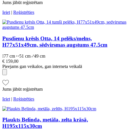
Jums jābūt reģistrētam
Ieiet
|
Reģistrēties
Pusdienu krēsls Otta, 14 pelēks/melns,
H77x51x49cm, sēdvirsmas augstums 47.5cm
77 cm
51 cm
49 cm
€ 159,00
Pieejams gan veikalos, gan interneta veikalā
Jums jābūt reģistrētam
Ieiet
|
Reģistrēties
Plaukts Belinda, metāla, zelta krāsā,
H195x115x30cm