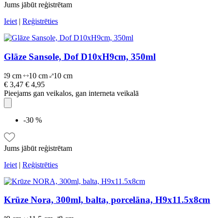
Jums jābūt reģistrētam
Ieiet
|
Reģistrēties
Glāze Sansole, Dof D10xH9cm, 350ml
9 cm
10 cm
10 cm
€ 3,47
€ 4,95
Pieejams gan veikalos, gan interneta veikalā
-30 %
Jums jābūt reģistrētam
Ieiet
|
Reģistrēties
Krūze Nora, 300ml, balta, porcelāna, H9x11.5x8cm