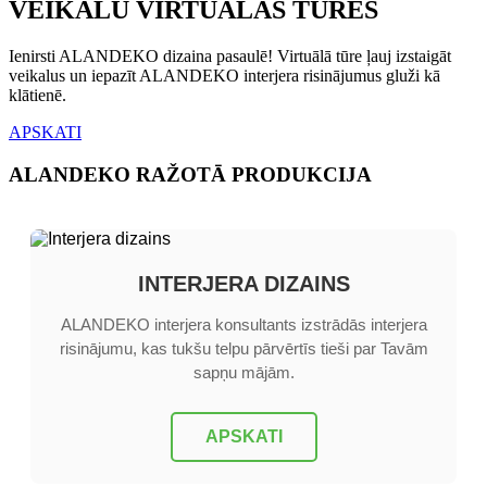
VEIKALU VIRTUĀLĀS TŪRES
Ienirsti ALANDEKO dizaina pasaulē! Virtuālā tūre ļauj izstaigāt
veikalus un iepazīt ALANDEKO interjera risinājumus gluži kā
klātienē.
APSKATI
ALANDEKO
RAŽOTĀ PRODUKCIJA
INTERJERA DIZAINS
ALANDEKO interjera konsultants izstrādās interjera
risinājumu, kas tukšu telpu pārvērtīs tieši par Tavām
sapņu mājām.
APSKATI