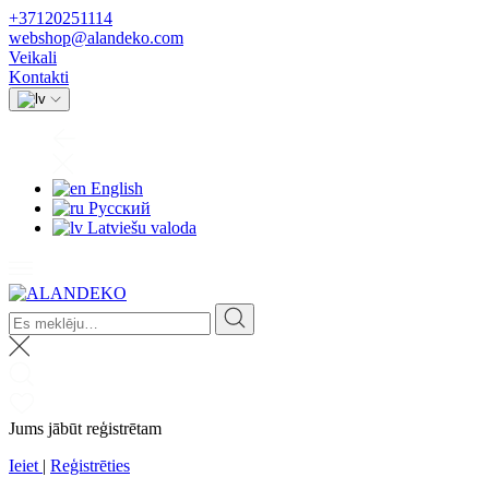
+37120251114
webshop@alandeko.com
Veikali
Kontakti
English
Русский
Latviešu valoda
Jums jābūt reģistrētam
Ieiet
|
Reģistrēties