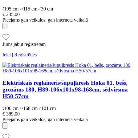
195 cm
115 cm
30 cm
€ 235,00
Pieejams gan veikalos, gan interneta veikalā
Jums jābūt reģistrētam
Ieiet
|
Reģistrēties
Elektriskais reglaineris/šūpuļkrēsls Hoka 01, bēšs,
grozāms 180, H89-106x101x98-168cm, sēdvirsma
H50-57cm
106 cm
168 cm
101 cm
€ 389,00
Pieejams gan veikalos, gan interneta veikalā