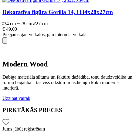
Dekoratīva figūra Gorilla 14, H34x28x27cm
34 cm
28 cm
27 cm
€ 49,00
Pieejams gan veikalos, gan interneta veikalā
Modern Wood
Dabīga materiāla siltums un faktūru dažādība, toņu daudzveidība un
formu bagātība – tas viss raksturo mūsdienīgu koku modernā
interjerā.
Uzzināt vairāk
PIRKTĀKĀS
PRECES
Jums jābūt reģistrētam