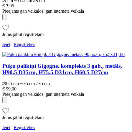
9 cm
11.5 cm
8 cm
€ 3,95
Pieejams gan veikalos, gan interneta veikalā
Jums jābūt reģistrētam
Ieiet
|
Reģistrēties
Puķu paliktņi Gigogne, komplekts 3 gab., metāls,
H90.5 D35cm, H75.5 D31cm, H60.5 D27cm
90.5 cm
35 cm
35 cm
€ 99,00
Pieejams gan veikalos, gan interneta veikalā
Jums jābūt reģistrētam
Ieiet
|
Reģistrēties