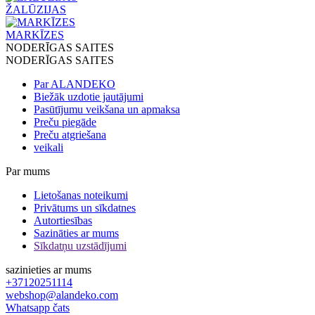
ŽALŪZIJAS
MARKĪZES
NODERĪGAS SAITES
NODERĪGAS SAITES
Par ALANDEKO
Biežāk uzdotie jautājumi
Pasūtījumu veikšana un apmaksa
Preču piegāde
Preču atgriešana
veikali
Par mums
Lietošanas noteikumi
Privātums un sīkdatnes
Autortiesības
Sazināties ar mums
Sīkdatņu uzstādījumi
sazinieties ar mums
+37120251114
webshop@alandeko.com
Whatsapp čats