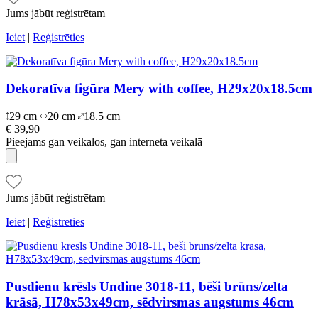
Jums jābūt reģistrētam
Ieiet
|
Reģistrēties
Dekoratīva figūra Mery with coffee, H29x20x18.5cm
29 cm
20 cm
18.5 cm
€ 39,90
Pieejams gan veikalos, gan interneta veikalā
Jums jābūt reģistrētam
Ieiet
|
Reģistrēties
Pusdienu krēsls Undine 3018-11, bēši brūns/zelta
krāsā, H78x53x49cm, sēdvirsmas augstums 46cm