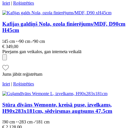
Ieiet
|
Reģistrēties
Kafijas galdiņš Nola, ozola finierējums/MDF, D90cm
H45cm
45 cm
90 cm
90 cm
€ 349,00
Pieejams gan veikalos, gan interneta veikalā
Jums jābūt reģistrētam
Ieiet
|
Reģistrēties
Stūra dīvāns Wemonte, kreisā puse, izvelkams,
H90x283x181cm, sēdvirsmas augtsums 47.5cm
90 cm
283 cm
181 cm
€ 2 128,00