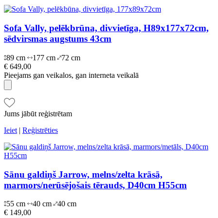
Sofa Vally, pelēkbrūna, divvietīga, H89x177x72cm,
sēdvirsmas augstums 43cm
89 cm
177 cm
72 cm
€ 649,00
Pieejams gan veikalos, gan interneta veikalā
Jums jābūt reģistrētam
Ieiet
|
Reģistrēties
Sānu galdiņš Jarrow, melns/zelta krāsā,
marmors/nerūsējošais tērauds, D40cm H55cm
55 cm
40 cm
40 cm
€ 149,00