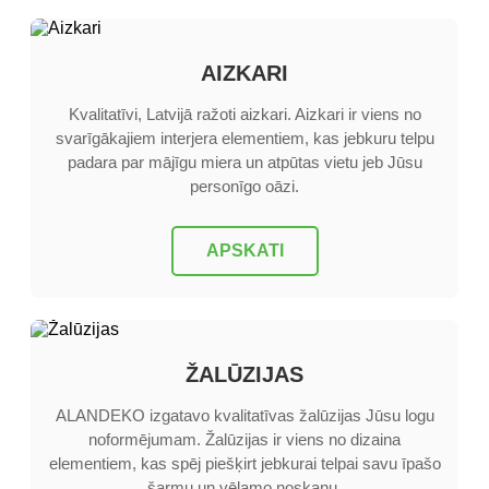
AIZKARI
Kvalitatīvi, Latvijā ražoti aizkari. Aizkari ir viens no
svarīgākajiem interjera elementiem, kas jebkuru telpu
padara par mājīgu miera un atpūtas vietu jeb Jūsu
personīgo oāzi.
APSKATI
ŽALŪZIJAS
ALANDEKO izgatavo kvalitatīvas žalūzijas Jūsu logu
noformējumam. Žalūzijas ir viens no dizaina
elementiem, kas spēj piešķirt jebkurai telpai savu īpašo
šarmu un vēlamo noskaņu.