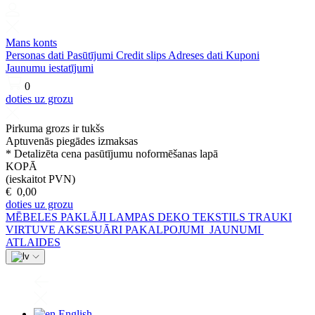
Mans konts
Personas dati
Pasūtījumi
Credit slips
Adreses dati
Kuponi
Jaunumu iestatījumi
0
doties uz grozu
Pirkuma grozs ir tukšs
Aptuvenās piegādes izmaksas
* Detalizēta cena pasūtījumu noformēšanas lapā
KOPĀ
(ieskaitot PVN)
€ 0,00
doties uz grozu
MĒBELES
PAKLĀJI
LAMPAS
DEKO
TEKSTILS
TRAUKI
VIRTUVE
AKSESUĀRI
PAKALPOJUMI
JAUNUMI
ATLAIDES
English