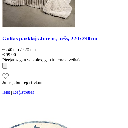
Gultas pārklājs Jorens, bēšs, 220x240cm
240 cm
220 cm
€ 99,90
Pieejams gan veikalos, gan interneta veikalā
Jums jābūt reģistrētam
Ieiet
|
Reģistrēties