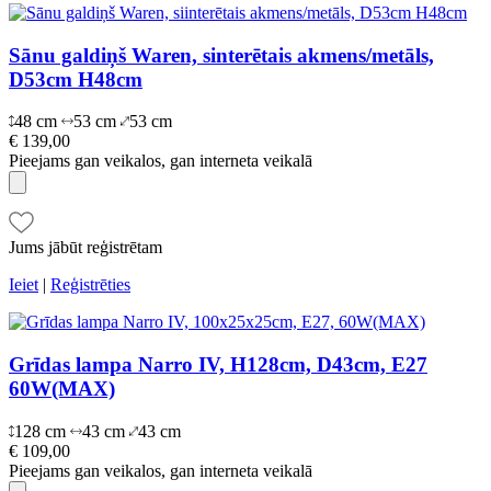
Sānu galdiņš Waren, sinterētais akmens/metāls,
D53cm H48cm
48 cm
53 cm
53 cm
€ 139,00
Pieejams gan veikalos, gan interneta veikalā
Jums jābūt reģistrētam
Ieiet
|
Reģistrēties
Grīdas lampa Narro IV, H128cm, D43cm, E27
60W(MAX)
128 cm
43 cm
43 cm
€ 109,00
Pieejams gan veikalos, gan interneta veikalā