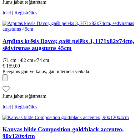
Jums jābūt reģistrētam
Ieiet
|
Reģistrēties
Atpūtas krēsls Davor, gaiši pelēks 3, H71x82x74cm,
sēdvirsmas augstums 45cm
71 cm
82 cm
74 cm
€ 159,00
Pieejams gan veikalos, gan interneta veikalā
Jums jābūt reģistrētam
Ieiet
|
Reģistrēties
Kanvas bilde Composition gold/black accenteo,
90x120x4cm